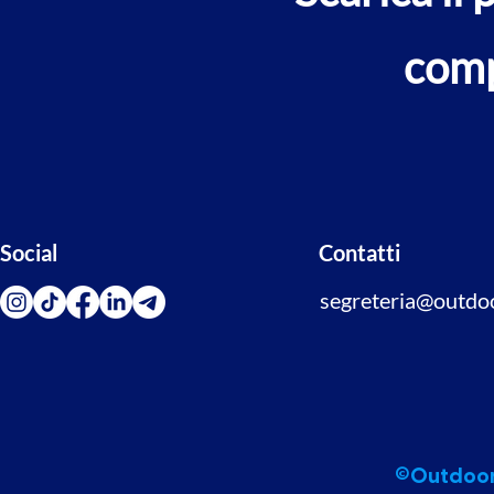
comp
Social
Contatti
segreteria@outdoor
©Outdoor 