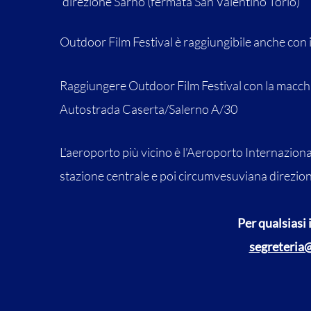
direzione Sarno (fermata San Valentino Torio)
Outdoor Film Festival è raggiungibile anche con i 
Raggiungere Outdoor Film Festival con la macchina
Autostrada Caserta/Salerno A/30
L'aeroporto più vicino è l'Aeroporto Internaziona
stazione centrale e poi circumvesuviana direzio
Per qualsiasi
segreteria@