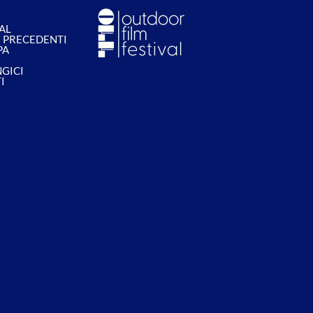
VAL
I PRECEDENTI
PA
GICI
I
R